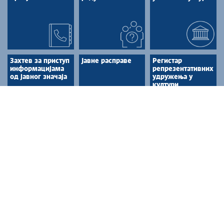
Захтев за приступ
Јавне расправе
Регистар
информацијама
репрезентативних
од јавног значаја
удружења у
култури
КУЛТУРНА ДОБРА
Културна