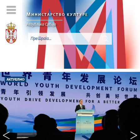
М
ИНИСТАРСТВО КУЛТУРЕ
Републикa Србијa
АКТУЕЛНО