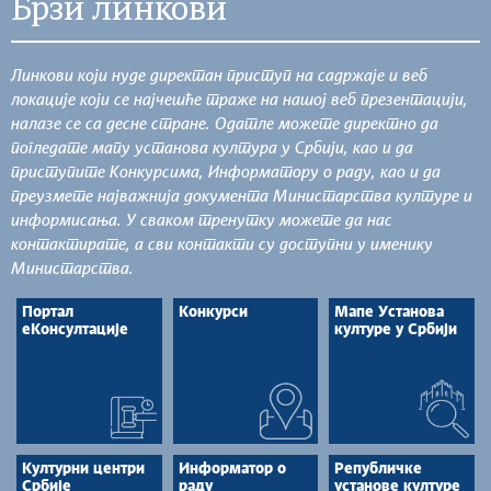
Брзи линкови
Линкови који нуде директан приступ на садржаје и веб
локације који се најчешће траже на нашој веб презентацији,
налазе се са десне стране. Одатле можете директно да
погледате мапу установа култура у Србији, као и да
приступите Конкурсима, Информатору о раду, као и да
преузмете најважнија документа Министарства културе и
информисања. У сваком тренутку можете да нас
контактирате, а сви контакти су доступни у именику
Министарства.
Портал
Конкурси
Мапе Установа
еКонсултације
културе у Србији
Културни центри
Информатор о
Републичке
Србије
раду
установе културе