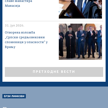
славе манастира
Манасија
31. јул 2026.
Отворена изложба
„Српски средњовековни
споменици у опасности“ у
Врању
ПРЕТХОДНЕ ВЕСТИ
БРЗИ ЛИНКОВИ