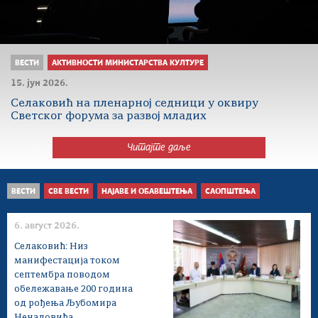
ВЕСТИ
АКТИВНОСТИ МИНИСТАРСТВА КУЛТУРЕ
15. јун 2026.
Селаковић на пленарној седници у оквиру
Светског форума за развој младих
Читајте даље
ВЕСТИ
СВЕ ВЕСТИ
НАЈАВЕ И ОБАВЕШТЕЊА
САОПШТЕЊА
6. август 2026.
Селаковић: Низ
манифестација током
септембра поводом
обележавање 200 година
од рођења Љубомира
Ненадовића