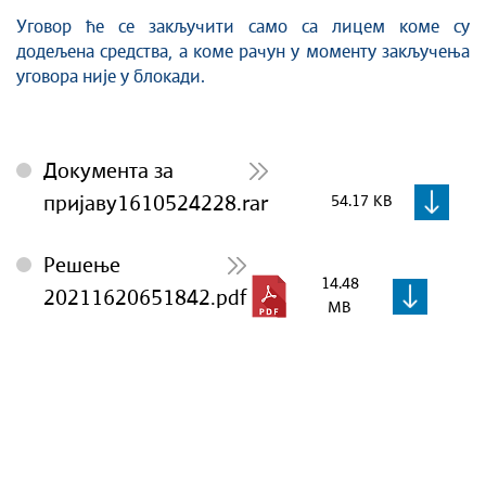
Уговор ће се закључити само са лицем коме су
додељена средства, а коме рачун у моменту закључења
уговора није у блокади.
Документа за
пријаву1610524228.rar
54.17 KB
Решење
14.48
20211620651842.pdf
MB