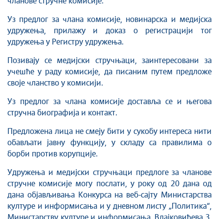
чланове стручне комисије.
Уз предлог за члана комисије, новинарска и медијска
удружења, прилажу и доказ о регистрацији тог
удружења у Регистру удружења.
Позивају се медијски стручњаци, заинтересовани за
учешће у раду комисије, да писаним путем предложе
своје чланство у комисији.
Уз предлог за члана комисије доставља се и његова
стручна биографија и контакт.
Предложена лица не смеју бити у сукобу интереса нити
обављати јавну функцију, у складу са правилима о
борби против корупције.
Удружења и медијски стручњаци предлоге за чланове
стручне комисије могу послати, у року од 20 дана од
дана објављивања Конкурса на веб-сајту Министарства
културе и информисања и у дневном листу „Политика“,
Министарству културе и информисања, Влаjковићева 3,