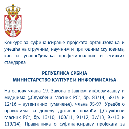
Сектор за дигитализацију културног наслеђа и
савременог стваралаштва
Конкурс за суфинансирање проjеката oрганизовања и
учешћа на стручним, научним и пригодним скуповима,
као и унапређивања професионалних и етичких
стандарда
РЕПУБЛИКА СРБИJА
МИНИСТАРСТВО КУЛТУРЕ И ИНФОРМИСАЊА
На основу члана 19. Закона о јавном информисању и
медијима („Службени гласник РС”, бр. 83/14, 58/15 и
12/16 – аутентично тумачење), члана 95-97. Уредбе о
правилима за доделу државне помоћи („Службени
гласник РС”, бр. 13/10, 100/11, 91/12, 37/13, 97/13 и
119/14), Правилника о суфинансирању пројеката за