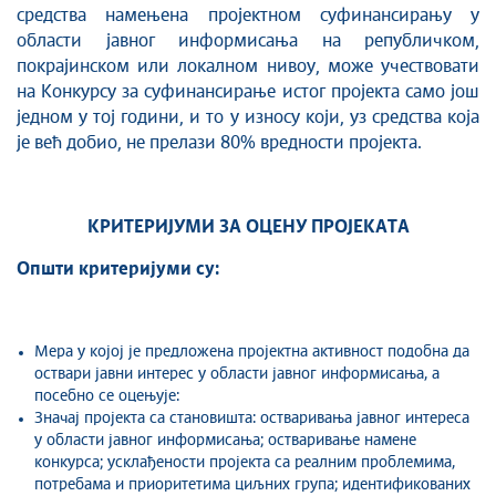
средства намењена пројектном суфинансирању у
области јавног информисања на републичком,
покрајинском или локалном нивоу, може учествовати
на Kонкурсу за суфинансирање истог пројекта само још
једном у тој години, и то у износу који, уз средства која
је већ добио, не прелази 80% вредности пројекта.
КРИТЕРИЈУМИ ЗА ОЦЕНУ ПРОЈЕКАТА
Општи критеријуми су:
Мера у којој је предложена пројектна активност подобна да
оствари јавни интерес у области јавног информисања, а
посебно се оцењује:
Значај пројекта са становишта: остваривања јавног интереса
у области јавног информисања; остваривање намене
конкурса; усклађености пројекта са реалним проблемима,
потребама и приоритетима циљних група; идентификованих