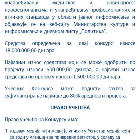
унапређивању медијског и новинарског
професионализма и унапређивању професионалних и
етичких стандарда у области jавног информисања и
објављује се на веб-сајту Министарства културе и
информисања и дневном листу „Политика”.
Средства опредељена за овај конкурс износе
18.000.000,00 динара.
Најмањи износ средстава који се може одобрити по
пројекту износи 500.000,00 динара, а највећи износ
средстава по пројекту износи 1.500.000,00 динара.
Учесник Конкурса може поднети захтев за
суфинансирање највише до 80% вредности пројекта.
ПРАВО УЧЕШЋА
Право учешћа на Конкурсу има:
издавач медија чији медиј је уписан у Регистар медија који
се води у Агенцији за привредне регистре, у складу са