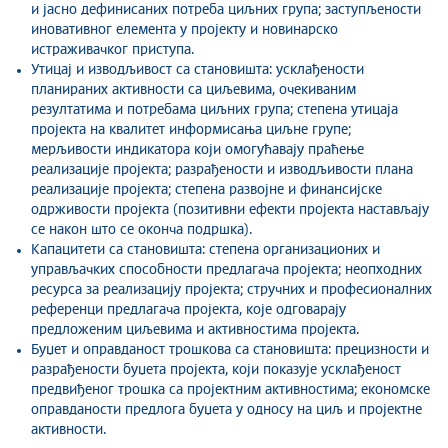
и јасно дефинисаних потреба циљних група; заступљености
иновативног елемента у пројекту и новинарско
истраживачког приступа.
Утицај и изводљивост са становишта: усклађености
планираних активности са циљевима, очекиваним
резултатима и потребама циљних група; степена утицаја
пројекта на квалитет информисања циљне групе;
мерљивости индикатора који омогућавају праћење
реализације пројекта; разрађености и изводљивости плана
реализације пројекта; степена развојне и финансијске
одрживости пројекта (позитивни ефекти пројекта настављају
се након што се оконча подршка).
Капацитети са становишта: степена организационих и
управљачких способности предлагача пројекта; неопходних
ресурса за реализацију пројекта; стручних и професионалних
референци предлагача пројекта, које одговарају
предложеним циљевима и активностима пројекта.
Буџет и оправданост трошкова са становишта: прецизности и
разрађености буџета пројекта, који показује усклађеност
предвиђеног трошка са пројектним активностима; економске
оправданости предлога буџета у односу на циљ и пројектне
активности.