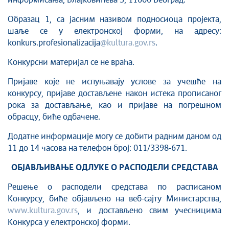
информисања, Влаjковићева 3, 11000 Београд.
Образац 1, са јасним називом подносиоца пројекта,
шаље се у електронској форми, на адресу:
konkurs.profesionalizacija
@kultura.gov.rs
.
Конкурсни материјал се не враћа.
Пријаве које не испуњавају услове за учешће на
конкурсу, пријаве достављене након истека прописаног
рока за достављање, као и пријаве на погрешном
обрасцу, биће одбачене.
Додатне информациjе могу се добити радним даном од
11 до 14 часова на телефон број: 011/3398-671.
ОБЈАВЉИВАЊЕ ОДЛУКЕ О РАСПОДЕЛИ СРЕДСТАВА
Решење о расподели средстава по расписаном
Конкурсу, биће обjављено на веб-сајту Министарства,
www.kultura.gov.rs
, и достављено свим учесницима
Конкурса у електронској форми.