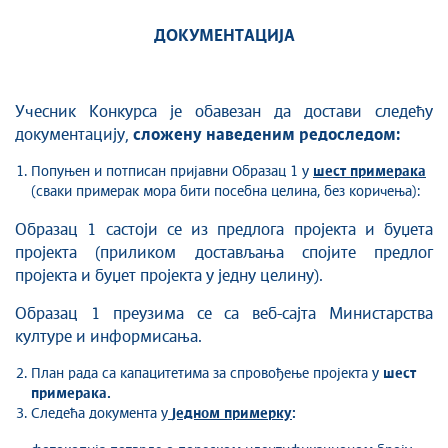
ДОКУМЕНТАЦИЈA
Учесник Конкурса је обавезан да достави следећу
документацију,
сложену наведеним редоследом:
Попуњен и потписан пријавни Образац 1 у
шест
примерака
(сваки примерак мора бити посебна целина, без коричења):
Образац 1 састоји се из предлога пројекта и буџета
пројекта (приликом достављања спојите предлог
пројекта и буџет пројекта у једну целину).
Образац 1 преузима се са веб-сајта Министарства
културе и информисања.
План рада са капацитетима за спровођење пројекта у
шест
примерака.
Следећа документа у
једном примерку
: