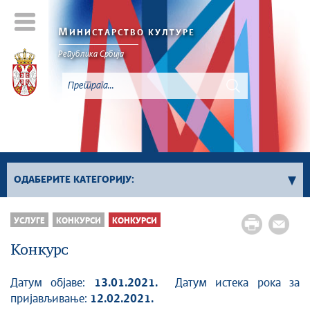
М
ИНИСТАРСТВО КУЛТУРЕ
Републикa Србијa
ОДАБЕРИТЕ КАТЕГОРИЈУ:
Сви конкурси
УСЛУГЕ
КОНКУРСИ
КОНКУРСИ
Сектор за културно наслеђе
Конкурс
Сектор за савремено стваралаштво и
креативне индустрије
Датум објаве:
13.01.2021.
Датум истека рока за
Сектор за међународне односе и европске
пријављивање:
12.02.2021.
интеграције у области културе