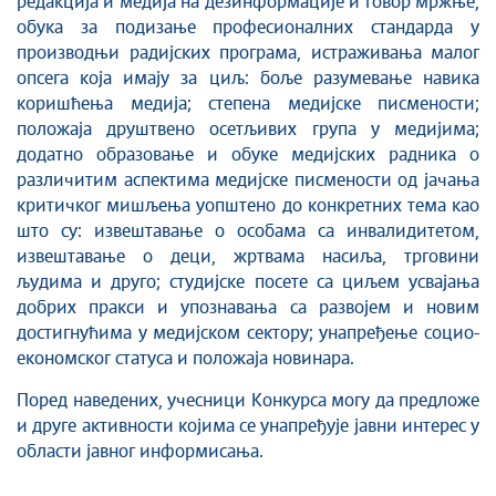
редакција и медија на дезинформације и говор мржње,
обука за подизање професионалних стандарда у
производњи радијских програма, истраживања малог
опсега која имају за циљ: боље разумевање навика
коришћења медија; степена медијске писмености;
положаја друштвено осетљивих група у медијима;
додатно образовање и обуке медијских радника о
различитим аспектима медијске писмености од јачања
критичког мишљења уопштено до конкретних тема као
што су: извештавање о особама са инвалидитетом,
извештавање о деци, жртвама насиља, трговини
људима и друго; студијске посете са циљем усвајања
добрих пракси и упознавања са развојем и новим
достигнућима у медијском сектору; унапређење социо-
економског статуса и положаја новинара.
Поред наведених, учесници Конкурса могу да предложе
и друге активности којима се унапређује јавни интерес у
области јавног информисања.