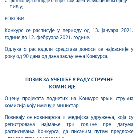
фотокопија потврде о пореском идентификационом броју –
ПИБ-у;
РОКОВИ
Конкурс се расписује у периоду од 13. јануара 2021.
године до 12. фебруара 2021. године.
Одлука о расподели средстава доноси се најкасније у
року од 90 дана од дана закључења Конкурса.
ПОЗИВ ЗА УЧЕШЋЕ У РАДУ СТРУЧНЕ
КОМИСИЈЕ
Оцену пројеката поднетих на Конкурс врши стручна
комисија коју именује министар.
Позивају се новинарска и медијска удружења, која су
регистрована најмање три године пре датума
расписивања Конкурса, да писаним путем предложе