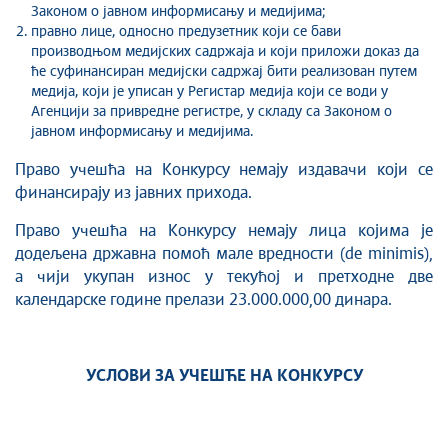
Законом о јавном информисању и медијима;
правно лице, односно предузетник који се бави
производњом медијских садржаја и који приложи доказ да
ће суфинансиран медијски садржај бити реализован путем
медија, који је уписан у Регистар медија који се води у
Агенцији за привредне регистре, у складу са Законом о
јавном информисању и медијима.
Право учешћа на Конкурсу немају издавачи који се
финансирају из јавних прихода.
Право учешћа на Конкурсу немају лица којима је
додељена државна помоћ мале вредности (de minimis),
а чији укупан износ у текућој и претходне две
календарске године прелази 23.000.000,00 динара.
УСЛОВИ ЗА УЧЕШЋЕ НА КОНКУРСУ