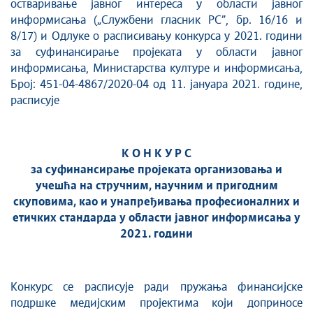
остваривање јавног интереса у области јавног
информисања („Службени гласник РС”, бр. 16/16 и
8/17) и Одлуке о расписивању конкурса у 2021. години
за суфинансирање пројеката у области јавног
информисања, Министарства културе и информисања,
Број: 451-04-4867/2020-04 од 11. јануара 2021. године,
расписуjе
К О Н К У Р С
за суфинансирање проjеката oрганизовања и
учешћа на стручним, научним и пригодним
скуповима, као и унапређивања професионалних и
етичких стандарда у области jавног информисања у
2021. години
Конкурс се расписује ради пружања финансијске
подршке медијским пројектима који доприносе