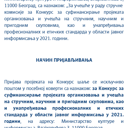
11000 Београд, са назнаком: „За учешће у раду стручне
комисије за Конкурс за суфинансирање проjеката
oрганизовања и учешћа на стручним, научним и
пригодним скуповима, као и унапређивања
професионалних и етичких стандарда у области jавног
информисања у 2021. години.
НАЧИН ПРИЈАВЉИВАЊА
Пријава пројеката на Конкурс шаље се искључиво
поштом у посебној коверти са назнаком:
за Конкурс за
суфинансирање проjеката oрганизовања и учешћа
на стручним, научним и пригодним скуповима, као
и унапређивања професионалних и етичких
стандарда у области jавног информисања у 2021.
години
, на адресу: Министарство културе и