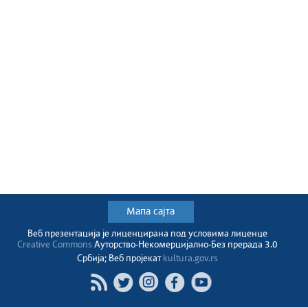
Мапа сајта
Веб презентација jе лиценциранa под условима лиценце
Creative Commons
Ауторство-Некомерцијално-Без прерада 3.0
Србија; Веб пројекат
kultura.gov.rs