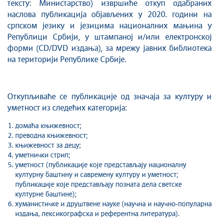
тексту: Министарство) извршиће откуп одабраних
наслова публикација објављених у 2020. години на
српском језику и језицима националних мањина у
Републици Србији, у штампаној и/или електронској
форми (CD/DVD издања), за мрежу јавних библиотека
на територији Републике Србије.
Откупљиваће се публикације од значаја за културу и
уметност из следећих категорија:
домаћа књижевност;
преводна књижевност;
књижевност за децу;
уметнички стрип;
уметност (публикације које представљају националну
културну баштину и савремену културу и уметност;
публикације које представљају позната дела светске
културне баштине);
хуманистичке и друштвене науке (научна и научно-популарна
издања, лексикографска и референтна литература).