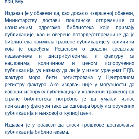
пријему.
Издавач је у обавези да, као доказ о извршеној обавези,
Министарству достави поштанске отпремнице са
назначеним адресама библиотека које примају
публикације, као и оверене потврде/отпремнице да је
библиотека примила тражене публикације у количини
која је одређена Решењем о додели средстава
издавачима и дистрибутерима, и фактуру са
насловима, количином и ценом испоручених
публикација, уз назнаку да ли je у износ урачунат ПДВ.
Фактура мора бити регистрована у Централном
регистру фактура. Ако издавач није у могућности да
изврши испоруку публикација у количини траженој од
стране библиотека потребно је да умањи износ
приказан у фактури тако да одговара броју испоручених
публикација и њиховој откупној цени.
Издавач је у обавези да сноси трошкове достављања
публикација библиотекама.