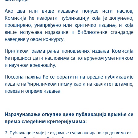
Ако два или више издавача понуде исти наслов,
Комисија ће изабрати публикацију која је допуњено,
проширено, унапређено или критичко издање, и која
више испуњава издавачке и библиотечке стандарде
наведене у овом конкурсу.
Приликом разматрања поновљених издања Комисија
ће предност дати насловима са потврђеном уметничком
и научном вредношћу.
Посебна пажња ће се обратити на вредне публикације
издате на ћириличком писму као и на квалитет штампе,
повеза и опреме издања.
Израчунавање откупне цене публикација вршиће се
према следећим критеријумима:
Публикације чије је издавање суфинансирано средствима из