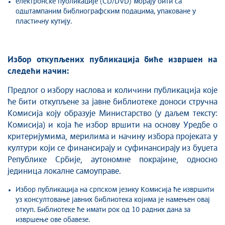
електронске публикације (CD/DVD) морају бити са
одштампаним библиографским подацима, упаковане у
пластичну кутију.
Избор откупљених публикација биће извршен на
следећи начин:
Предлог о избору наслова и количини публикација које
ће бити откупљене за јавне библиотеке доноси стручна
Комисија коју образује Министарство (у даљем тексту:
Комисија) и која ће избор вршити на основу Уредбе о
критеријумима, мерилима и начину избора пројеката у
култури који се финансирају и суфинансирају из буџета
Републике Србије, аутономне покрајине, односно
јединица локалне самоуправе.
Избор публикација на српском језику Комисија ће извршити
уз консултовање јавних библиотека којима је намењен овај
откуп. Библиотеке ће имати рок од 10 радних дана за
извршење ове обавезе.