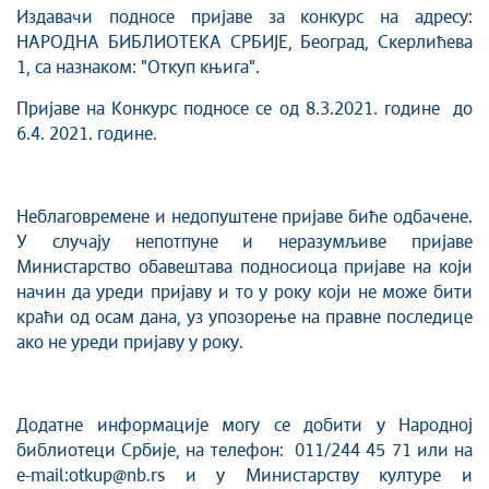
Издавачи подносе пријаве за конкурс на адресу:
НАРОДНА БИБЛИОТЕКА СРБИЈЕ, Београд, Скерлићева
1, са назнаком: "Откуп књига".
Пријаве на Конкурс подносе се од 8.3.2021. године до
6.4. 2021. године.
Неблаговремене и недопуштене пријаве биће одбачене.
У случају непотпуне и неразумљиве пријаве
Министарство обавештава подносиоца пријаве на који
начин да уреди пријаву и то у року који не може бити
краћи од осам дана, уз упозорење на правне последице
ако не уреди пријаву у року.
Додатне информације могу се добити у Народној
библиотеци Србије, на телефон: 011/244 45 71 или на
e-mail:otkup@nb.rs и у Министарству културе и