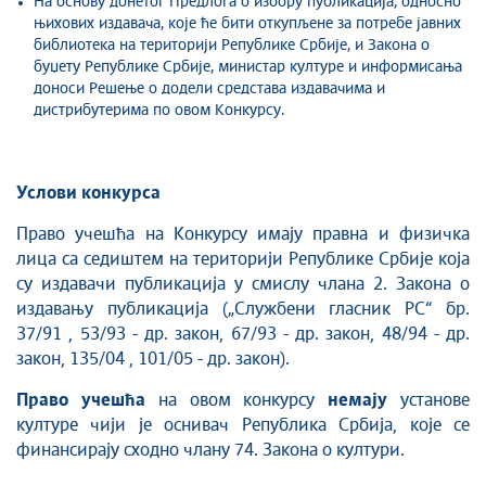
На основу донетог Предлога о избору публикација, односно
њихових издавача, које ће бити откупљене за потребе јавних
библиотека на територији Републике Србије, и Закона о
буџету Републике Србије, министар културе и информисања
доноси Решење о додели средстава издавачима и
дистрибутерима по овом Конкурсу.
Услови конкурса
Право учешћа на Конкурсу имају правна и физичка
лица са седиштем на територији Републике Србије која
су издавачи публикација у смислу члана 2. Закона о
издавању публикација („Службени гласник РС“ бр.
37/91 , 53/93 - др. закон, 67/93 - др. закон, 48/94 - др.
закон, 135/04 , 101/05 - др. закон).
Право учешћа
на овом конкурсу
немаjу
установе
културе чији је оснивач Република Србија, које се
финансирају сходно члану 74. Закона о култури.