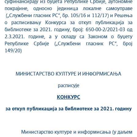
суфинансирају из буџета Републике Србије, аутономне
покрајине, односно јединица локалне самоуправе
(„Службени гласник РС“, бр. 105/16 и 112/17) и Решења
о расписивању Конкурса за откуп публикација за
библиотеке за 2021. годину, број: 650-00-2/2021-03 од
2.3.2021. године, а у складу са Законом о буџету
Републике Србије („Службени гласник РС“, број
149/20)
МИНИСТАРСТВО КУЛТУРЕ И ИНФОРМИСАЊА
расписује
КОНКУРС
за откуп публикација
за библиотеке за 20
21. годину
Министарство културе и информисања (у даљем