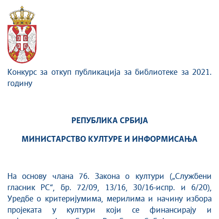
Сектор за дигитализацију културног наслеђа и
савременог стваралаштва
Конкурс за откуп публикација за библиотеке за 2021.
годину
РЕПУБЛИКА СРБИЈА
МИНИСТАРСТВО КУЛТУРЕ И ИНФОРМИСАЊА
На основу члана 76. Закона о култури („Службени
гласник РС“, бр. 72/09, 13/16, 30/16-испр. и 6/20),
Уредбе о критеријумима, мерилима и начину избора
пројеката у култури који се финансирају и