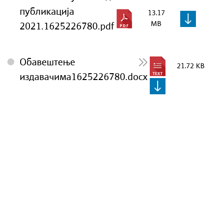
публикација
13.17
MB
2021.1625226780.pdf
Обавештење
21.72 KB
издавачима1625226780.docx