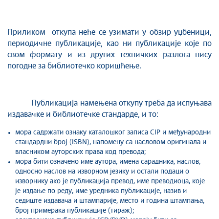
Приликом откупа неће се узимати у обзир уџбеници,
периодичне публикације, као ни публикације које по
свом формату и из других техничких разлога нису
погодне за библиотечко коришћење.
Публикација намењена откупу треба да испуњава
издавачке и библиотечке стандарде, и то:
мора садржати ознаку каталошког записа CIP и међународни
стандардни број (ISBN), напомену са насловом оригинала и
власником ауторских права код превода;
мора бити означено име аутора, имена сарадника, наслов,
односно наслов на изворном језику и остали подаци о
изворнику ако је публикација превод, име преводиоца, које
је издање по реду, име уредника публикације, назив и
седиште издавача и штампарије, место и година штампања,
број примерака публикације (тираж);