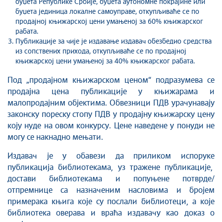
буџета Републике Србије, буџета аутономне покрајине или
буџета јединица локалне самоуправе, откупљиваће се по
продајној књижарској цени умањеној за 60% књижарског
рабата.
Публикације за чије је издавање издавач обезбедио средства
из сопствених прихода, откупљиваће се по продајној
књижарској цени умањеној за 40% књижарског рабата.
Под „продајном књижарском ценом“ подразумева се
продајна цена публикације у књижарама и
малопродајним објектима. Обвезници ПДВ урачунавају
законску пореску стопу ПДВ у продајну књижарску цену
коју нуде на овом конкурсу. Цене наведене у понуди не
могу се накнадно мењати.
Издавач је у обавези да приликом испоруке
публикација библиотекама, уз тражене публикације,
достави библиотекама и попуњене потврде/
отпремнице са назначеним насловима и бројем
примерака књига које су послали библиотеци, а које
библиотека оверава и враћа издавачу као доказ о