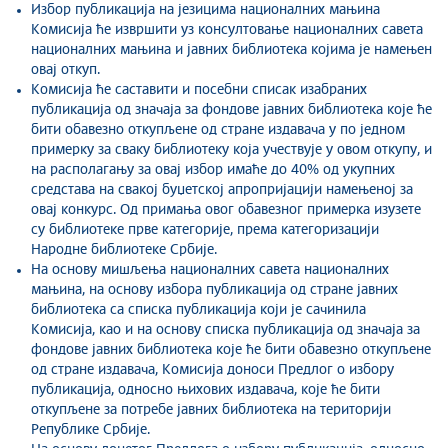
Избор публикација на језицима националних мањина
Комисија ће извршити уз консултовање националних савета
националних мањина и јавних библиотека којима је намењен
овај откуп.
Комисија ће саставити и посебни списак изабраних
публикација од значаја за фондове јавних библиотека које ће
бити обавезно откупљене од стране издавача у по једном
примерку за сваку библиотеку која учествује у овом откупу, и
на располагању за овај избор имаће до 40% од укупних
средстава на свакој буџетској апропријацији намењеној за
овај конкурс. Од примања овог обавезног примерка изузете
су библиотеке прве категорије, према категоризацији
Народне библиотеке Србије.
На основу мишљења националних савета националних
мањина, на основу избора публикација од стране јавних
библиотека са списка публикација који је сачинила
Комисија, као и на основу списка публикација од значаја за
фондове јавних библиотека које ће бити обавезно откупљене
од стране издавача, Комисија доноси Предлог о избору
публикација, односно њихових издавача, које ће бити
откупљене за потребе јавних библиотека на територији
Републике Србије.