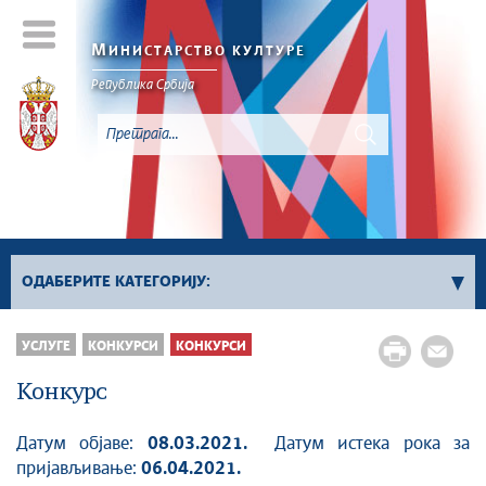
М
ИНИСТАРСТВО КУЛТУРЕ
Републикa Србијa
ОДАБЕРИТЕ КАТЕГОРИЈУ:
Сви конкурси
УСЛУГЕ
КОНКУРСИ
КОНКУРСИ
Сектор за културно наслеђе
Конкурс
Сектор за савремено стваралаштво и
креативне индустрије
Датум објаве:
08.03.2021.
Датум истека рока за
Сектор за међународне односе и европске
пријављивање:
06.04.2021.
интеграције у области културе