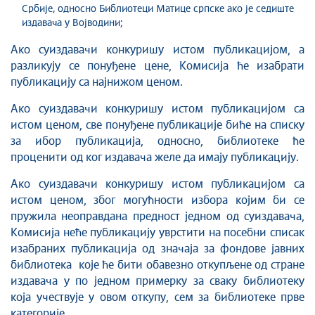
Србије, односно Библиотеци Матице српске ако је седиште
издавача у Војводини;
Ако суиздавачи конкуришу истом публикацијом, а
разликују се понуђене цене, Комисија ће изабрати
публикацију са најнижом ценом.
Ако суиздавачи конкуришу истом публикацијом са
истом ценом, све понуђене публикације биће на списку
за ибор публикација, односно, библиотеке ће
проценити од ког издавача желе да имају публикацију.
Ако суиздавачи конкуришу истом публикацијом са
истом ценом, због могућности избора којим би се
пружила неоправдана предност једном од суиздавача,
Комисија неће публикацију уврстити на посебни списак
изабраних публикација од значаја за фондове јавних
библиотека које ће бити обавезно откупљене од стране
издавача у по једном примерку за сваку библиотеку
која учествује у овом откупу, сем за библиотеке прве
категорије.