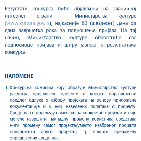
Резултати конкурса биће обjављени на званичној
интернет страни Министарства културе
(
www.kultura.gov.rs
), најкасније 60 (шездесет) дана од
дана завршетка рока за подношењe пријава. На тај
начин, Министарство културе обавестиће све
подносиоце пријава и ширу јавност о резултатима
конкурса.
НАПОМЕНЕ
Конкурсна комисија коју образује Министарство културе
разматра пријављене пројекте и доноси образложени
предлог одлуке о избору пројеката на основу приложене
документације и у њој наведених података о пројекту.
Средства се додељују наменски за конкретан пројекат и није
могуће извршити накнадну промену корисника средстава
нити промену самог пројекта/уместо изабраног пројекта
предложити други пројекат, тј. вршити пренамену
опредељених средстава.