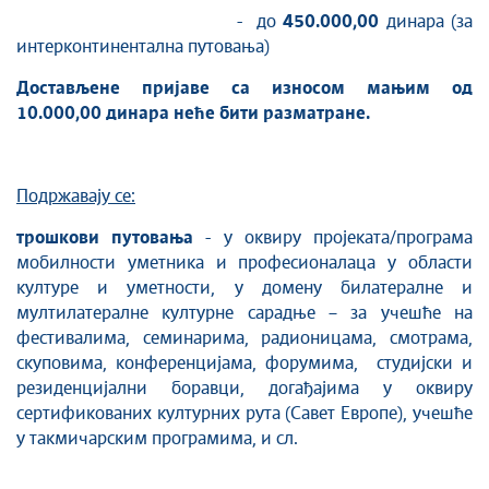
- до
450.000,00
динара (за
интерконтинентална путовања)
Достављене пријаве са износом мањим од
10.000,00 динара неће бити разматране.
Подржавају се:
трошкови путовања
- у оквиру пројеката/програма
мобилности уметника и професионалаца у области
културе и уметности, у домену билатералне и
мултилатералне културне сарадње – за учешће на
фестивалима, семинарима, радионицама, смотрама,
скуповима, конференцијама, форумима, студијски и
резиденцијални боравци, догађајима у оквиру
сертификованих културних рута (Савет Европе), учешће
у такмичарским програмима, и сл.