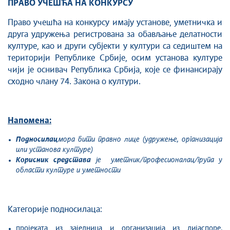
ПРАВО УЧЕШЋА НА КОНКУРСУ
Право учешћа на конкурсу имаjу установе, уметничка и
друга удружења регистрована за обављање делатности
културе, као и други субјекти у култури са седиштем на
териториjи Републике Србиjе, осим установа културе
чији је оснивач Република Србија, које се финансирају
сходно члану 74. Закона о култури.
Напомена:
Подносилац
мора бити правно лице (удружење, организација
или установа културе)
Корисник средстава
је уметник/професионалац/група у
области културе и уметности
Категорије подносилаца:
пројеката из заједница и организација из дијаспоре,