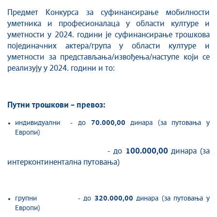
Предмет Конкурса за суфинансирање мобилности
уметника и професионалаца у области културе и
уметности у 2024. години је суфинансирање трошкова
појединачних актера/група у области културе и
уметности за представљања/извођења/наступе који се
реализују у 2024. години и то:
Путни трошкови – превоз:
индивидуални - до
70.
000,00
динара (за путовања у
Европи)
- до
100.000,00
динара (за
интерконтинентална путовања)
групни - до
320.000,00
динара (за путовања у
Европи)