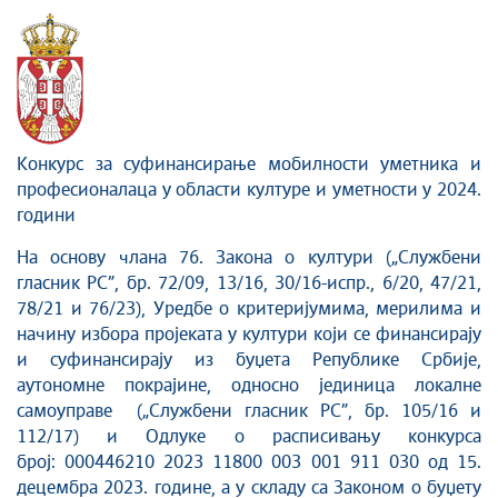
Сектор за дигитализацију културног наслеђа и
савременог стваралаштва
Конкурс за суфинансирање мобилности уметника и
професионалаца у области културе и уметности у 2024.
години
На основу члана 76. Закона о култури („Службени
гласник РС”, бр. 72/09, 13/16, 30/16-испр., 6/20, 47/21,
78/21 и 76/23), Уредбе о критеријумима, мерилима и
начину избора пројеката у култури који се финансирају
и суфинансирају из буџета Републике Србије,
аутономне покрајине, односно јединица локалне
самоуправе („Службени гласник РС”, бр. 105/16 и
112/17) и Одлуке о расписивању конкурса
број:
000446210 2023 11800 003 001 911 030 од 15.
децембра 2023. године, а у складу са Законом о буџету