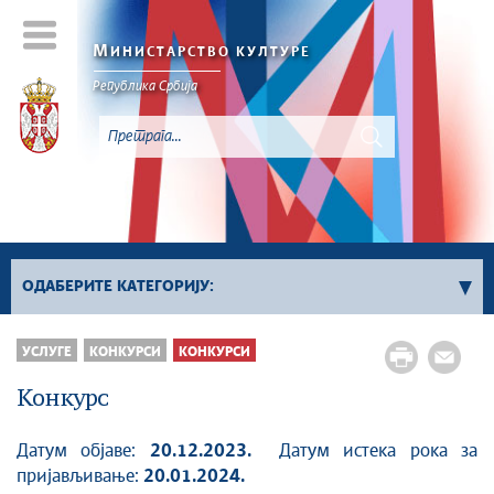
М
ИНИСТАРСТВО КУЛТУРЕ
Републикa Србијa
ОДАБЕРИТЕ КАТЕГОРИЈУ:
Сви конкурси
УСЛУГЕ
КОНКУРСИ
КОНКУРСИ
Сектор за културно наслеђе
Конкурс
Сектор за савремено стваралаштво и
креативне индустрије
Датум објаве:
20.12.2023.
Датум истека рока за
Сектор за међународне односе и европске
пријављивање:
20.01.2024.
интеграције у области културе