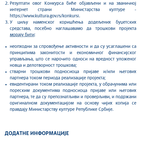
Резултати овог Конкурса биће обjављени и на званичној
интернет страни Министарства културе -
https://www.kultura.gov.rs/konkursi.
У циљу наменског коришћења додељених буџетских
средстава, посебно наглашавамо да трошкови пројекта
морају бити
:
неопходни за спровођење активности и да су усаглашени са
принципима законитости и економичног финансијског
управљања, што се нарочито односи на вредност уложеног
новца и делотворност трошкова;
стварни трошкови подносиоца пријаве и/или његових
партнера током периода реализације пројекта;
евидентирани током реализације пројекта, у обрачунима или
пореским документима подносиоца пријаве или његових
партнера, те да су препознатљиви и проверљиви, и подржани
оригиналном документацијом на основу чијих копија се
правдају Министарству културе Републике Србије.
ДОДАТНЕ ИНФОРМАЦИЈЕ