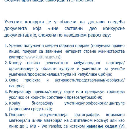
формулара наведе
само један
(1) пројекат.
Учесник конкурса је у обавези да достави следећа
документа која чине саставни део конкурсне
документације, сложена по наведеном редоследу:
Уредно попуњен и оверен образац пријаве (попуњава правно
лице), преузет са званичне интернет стране Министарства
културе:
www.kultura.gov.rs
);
Копију позива релевантног међународног партнера/
организације у области културе и уметности за учешће
уметника/професионалaца/група из Републике Србије;
Опис пројекта и активности/представљања/извођења/
наступа;
Резервацију превоза/копију карте или предрачун трошкова
уколико се користи сопствени превоз/аутомобил;
Краћу биографију уметника/професионалца/групе
(корисника средстава);
Опционо - документација: фотографије, штампани
материјали и/или материјал на дигиталном носачу) или као
линк до 1 MB - WeТransfer, са истеком
најмање
седам (
7
)