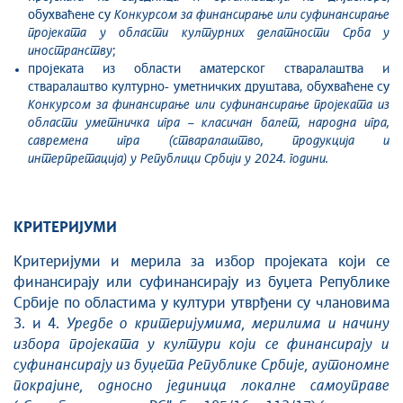
обухваћене су
Конкурсом за финансирање или суфинансирање
проjеката у области културних делатности Срба у
иностранству
;
пројеката из области аматерског стваралаштвa и
стваралаштво културно- уметничких друштава, обухваћене су
Конкурсом за финансирање или суфинансирање проjеката из
области уметничка игра – класичан балет, народна игра,
савремена игра (стваралаштво, продукција и
интерпретација) у Републици Србиjи у 2024. години.
КРИТЕРИЈУМИ
Критеријуми и мерила за избор пројеката који се
финансирају или суфинансирају из буџета Републике
Србије по областима у култури утврђени су члановима
3. и 4.
Уредбе о критеријумима, мерилима и начину
избора пројеката у култури који се финансирају и
суфинансирају из буџета Републике Србије, аутономне
покрајине, односно јединица локалне самоуправе