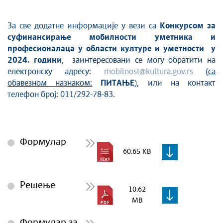
За све додатне информације у вези са
Конкурсом за
суфинансирање мобилности уметника и
професионалаца у области културе и уметности у
2024. години
, заинтересовани се могу обратити на
електронску адресу:
mobilnost@kultura.gov.rs
(
са
обавезном назнаком:
ПИТАЊЕ
), или на контакт
телефон број: 011/292-78-83.
Формулар
60.65 KB
Решење
10.62
MB
Формулар за