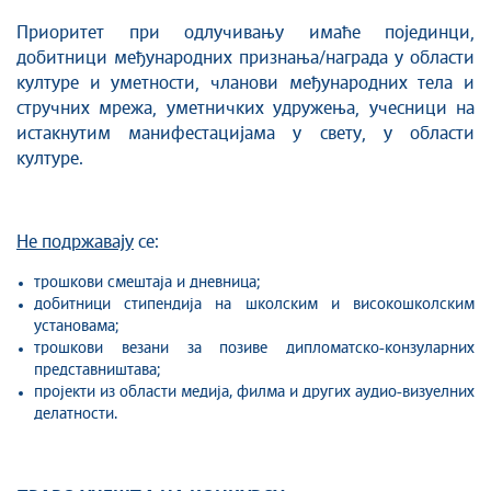
Приоритет при одлучивању имаће појединци,
добитници међународних признања/награда у области
културе и уметности, чланови међународних тела и
стручних мрежа, уметничких удружења, учесници на
истакнутим манифестацијама у свету, у области
културе.
Не подржавају
се:
трошкови смештаја и дневница;
добитници стипендија на школским и високошколским
установама;
трошкови везани за позиве дипломатско-конзуларних
представништава;
пројекти из области медија, филма и других аудио-визуелних
делатности.