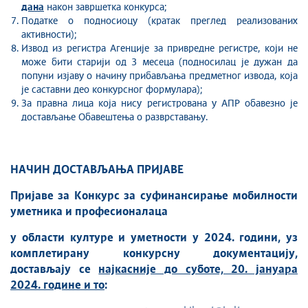
дана
након завршетка конкурса;
Податке о подносиоцу (кратак преглед реализованих
активности);
Извод из регистра Агенције за привредне регистре, који не
може бити старији од 3 месеца (подносилац је дужан да
попуни изјаву о начину прибављања предметног извода, која
је саставни део конкурсног формулара);
За правна лица која нису регистрована у АПР обавезно је
достављање Обавештења о разврставању.
НАЧИН ДОСТАВЉАЊА ПРИЈАВЕ
Пријаве за Конкурс за суфинансирање мобилности
уметника и професионалаца
у области културе и уметности у 2024. години, уз
комплетирану конкурсну документацију,
достављају се
најкасније до суботе, 20. јануара
2024. године и то
: