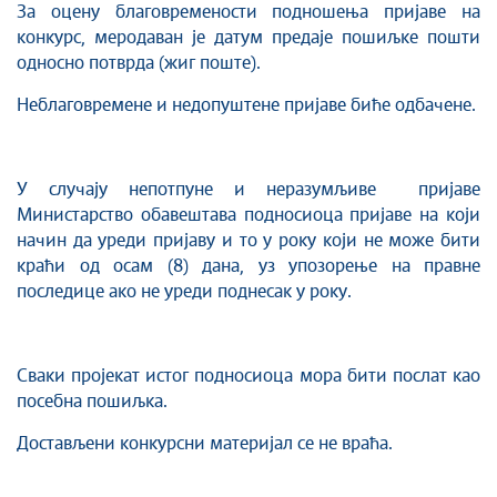
За оцену благовремености подношења пријаве на
конкурс, меродаван је датум предаје пошиљке пошти
односно потврда (жиг поште).
Неблаговремене и недопуштене пријаве биће одбачене.
У случају непотпуне и неразумљиве пријаве
Министарство обавештава подносиоца пријаве на који
начин да уреди пријаву и то у року који не може бити
краћи од осам (8) дана, уз упозорење на правне
последице ако не уреди поднесак у року.
Сваки пројекат истог подносиоца мора бити послат као
посебна пошиљка.
Достављени конкурсни материjал се не враћа.