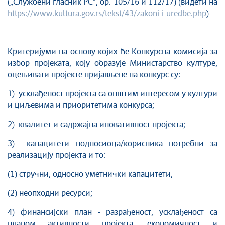
(„Службени гласник РС”, бр. 105/16 и 112/17) (видети на
https://www.kultura.gov.rs/tekst/43/zakoni-i-uredbe.php
)
Критеријуми на основу којих ће Конкурсна комисија за
избор пројеката, коју образује Министарство културе,
оцењивати пројекте пријављене на конкурс су:
1) усклађеност пројекта са општим интересом у култури
и циљевима и приоритетима конкурса;
2) квалитет и садржајна иновативност пројекта;
3) капацитети подносиоца/корисника потребни за
реализацију пројекта и то:
(1) стручни, односно уметнички капацитети,
(2) неопходни ресурси;
4) финансијски план - разрађеност, усклађеност са
планом активности пројекта, економичност и