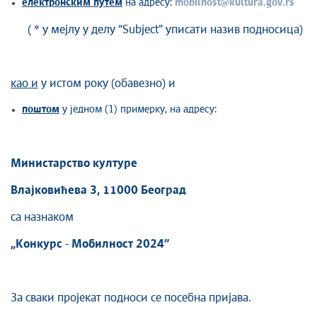
електронским путем
на адресу:
mobilnost@kultura.gov.rs
( * у мејлу у делу “Subject” уписати назив подносица)
као и
у истом року (обавезно) и
поштом
у једном (1) примерку, на адресу:
Министарство културе
Влајковићева 3, 11000 Београд
са назнаком
„
Конкурс
-
Мобилност 2024”
За сваки пројекат подноси се посебна пријава.