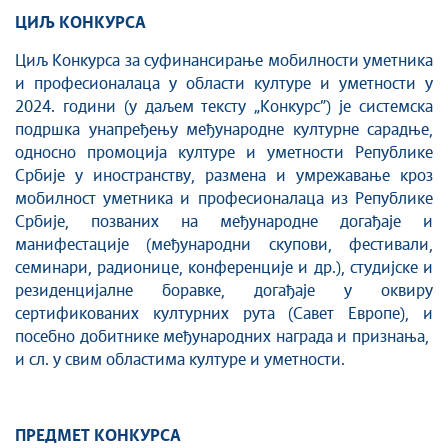
ЦИЉ КОНКУРСА
Циљ Конкурса за суфинансирање мобилности уметника
и професионалаца у области културе и уметности у
2024. години (у даљем тексту „Конкурс”) је системска
подршка унапређењу међународне културне сарадње,
односно промоција културе и уметности Републике
Србије у иностранству, размена и умрежавање кроз
мобилност уметника и професионалаца из Републике
Србије, позваних на међународне догађаје и
манифестације (међународни скупови, фестивали,
семинари, радионице, конференције и др.), студијске и
резиденцијалне боравке, догађаје у оквиру
сертификованих културних рута (Савет Европе), и
посебно добитнике међународних награда и признања,
и сл. у свим областима културе и уметности.
ПРЕДМЕТ КОНКУРСА