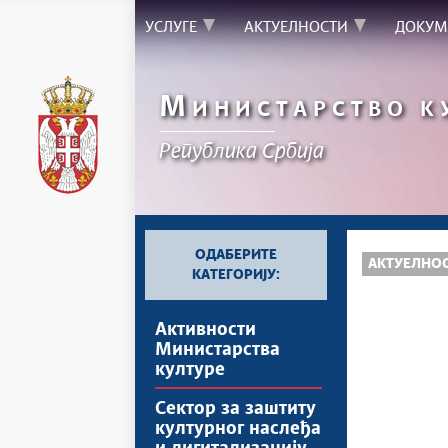
УСЛУГЕ
АКТУЕЛНОСТИ
ДОКУМ
М
ИНИСТАРСТВО К
Републикa Србијa
ОДАБЕРИТЕ
АКТУЕЛНО
КАТЕГОРИЈУ:
Активности
Министарства
културе
Сектор за заштиту
културног наслеђа