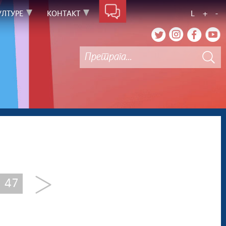
УЛТУРЕ
КОНТАКТ
L
+
-
47