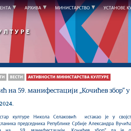
ЕНТА
АРХИВА
МИНИСТАРСТВО
УСТАНОВЕ К
УЛТУРЕ
ТИ
ВЕСТИ
АКТИВНОСТИ МИНИСТАРСТВА КУЛТУРЕ
ић на 59. манифестацији „Кочићев збор” у
 2024.
сланика председника Републике Србије Александра Вучића
а на 59. манифестацији „Кочићев збор” да је о