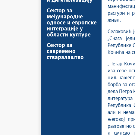
и дигитализацију
манифестац
Сектор за
растури и р
међународне
живи.
односе и европске
интеграције у
Селаковић 
области културе
„Снага јед
Сектор за
Републике 
савремено
Кочића на св
стваралаштво
„Петар Кочи
иза себе ос
циљ нашег п
борба за от
дела Петра К
литература
Република 
али и немач
његовој пр
разговетно 
и смисао п