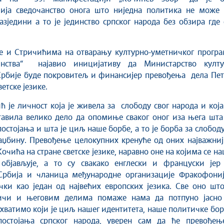
ија сведочанство онога што ниједна политика не може 
азједини а то је јединство српског народа без обзира где
је и Стричићима на отварању културно-уметничког програ
инства“ најавио иницијативу да Министарство култу
Србије буде покровитељ и финансијер превођења дела Пет
етске језике.
ћ је личност која је живела за слободу свог народа и која
тавила велико дело да опомиње сваког оног иза њега шта
остојања и шта је циљ наше борбе, а то је борба за слобод
аџбину. Превођење целокупних кренуће од оних најважниј
очића на стране светске језике, наравно оне на којима се н
 објављује, а то су свакако енглески и француски јер 
Србија и чланица међународне организације Фракофониј
ки као један од највећих европских језика. Све оно што
ичи и његовим делима помаже нама да потпуно јасно
схватимо који је циљ нашег идентитета, наше политичке бо
остојања српског народа, уверен сам да ће превођењ