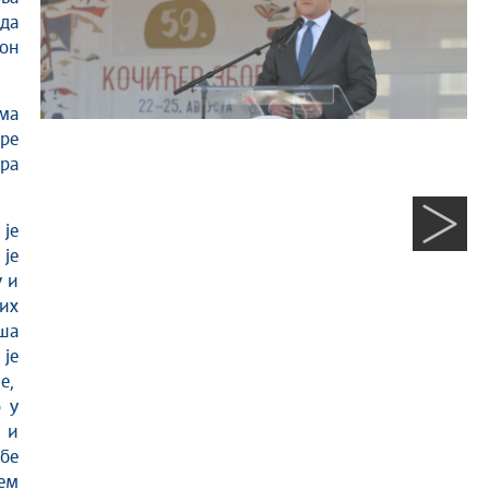
да
 он
ма
ре
ра
 је
 је
у и
их
аша
је
е,
 у
 и
рбе
ем