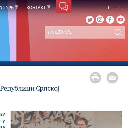
УЛТУРЕ
КОНТАКТ
L
+
-
 Републици Српској
 у
ва