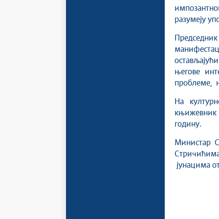
импозантно
разумеју уп
Председни
манифестац
остављајућ
његове ин
проблеме, њ
На културн
књижевник 
годину.
Министар С
Стричићима
јунацима о