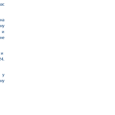
ас
на
ну
 и
не
 и
4.
 у
ну