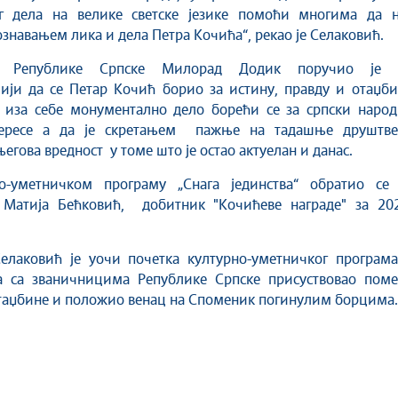
г дела на велике светске језике помоћи многима да н
ознавањем лика и дела Петра Кочића“, рекао је Селаковић.
к Републике Српске Милорад Додик поручио је 
ији да се Петар Кочић борио за истину, правду и отаџби
и иза себе монументално дело борећи се за српски народ
тересе а да је скретањем пажње на тадашње друштве
егова вредност у томе што је остао актуелан и данас.
о-уметничком програму „Снага јединства“ обратио се
Матија Бећковић, добитник "Кочићеве награде" за 202
елаковић је уочи почетка културно-уметничког програма
 са званичницима Републике Српске присуствовао поме
таџбине и положио венац на Споменик погинулим борцима.