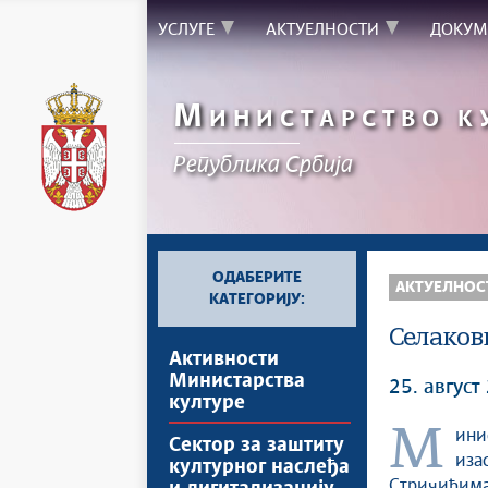
УСЛУГЕ
АКТУЕЛНОСТИ
ДОКУМ
М
ИНИСТАРСТВО К
Републикa Србијa
ОДАБЕРИТЕ
АКТУЕЛНОС
КАТЕГОРИЈУ:
Селаков
Активности
Министарства
25. август
културе
Министар културе Никола Селаковић истакао је у својству
Сектор за заштиту
иза
културног наслеђа
Стричићим