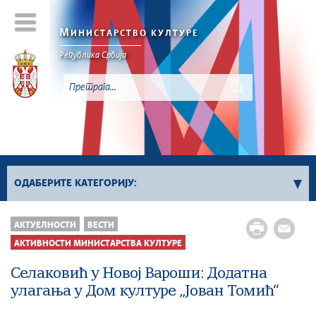
М
ИНИСТАРСТВО КУЛТУРЕ
Републикa Србијa
ОДАБЕРИТЕ КАТЕГОРИЈУ:
Активности Министарства културе
АКТУЕЛНОСТИ
ВЕСТИ
Сектор за заштиту културног наслеђа и
АКТИВНОСТИ МИНИСТАРСТВА КУЛТУРЕ
дигитализацију
Селаковић у Новој Вароши: Додатна
Сектор за међународне односе и европске
улагања у Дом културе „Јован Томић“
интеграције у области културе
Сектор за савремено стваралаштво