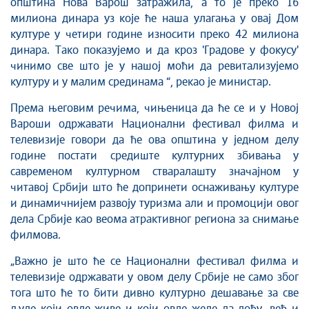
општина Нова Варош затражила, а то је преко 16
милиона динара уз које ће наша улагања у овај Дом
културе у четири године износити преко 42 милиона
динара. Тако показујемо и да кроз 'Градове у фокусу'
чинимо све што је у нашој моћи да ревитализујемо
културу и у малим срединама “, рекао је министар.
Према његовим речима, чињеница да ће се и у Новој
Вароши одржавати Национални фестивал филма и
телевизије говори да ће ова општина у једном делу
године постати средиште културних збивања у
савременом културном стваралашту значајном у
читавој Србији што ће допринети оснаживању културе
и динамичнијем развоју туризма али и промоцији овог
дела Србије као веома атрактивног региона за снимање
филмова.
„Важно је што ће се Национални фестивал филма и
телевизије одржавати у овом делу Србије не само због
тога што ће то бити дивно културно дешавање за све