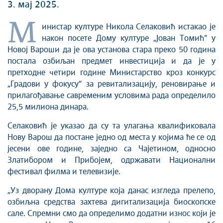
3. мај 2025.
М
инистар културе Никола Селаковић истакао је
након посете Дому културе „Јован Томић“ у
Новој Вароши да је ова установа стара преко 50 година
постала озбиљан предмет инвестиција и да је у
претходне четири године Министарство кроз конкурс
„Градови у фокусу“ за ревитализацију, реновирање и
прилагођавање савременим условима рада определило
25,5 милиона динара.
Селаковић је указао да су та улагања квалификовала
Нову Варош да постане једно од места у којима ће се од
јесени ове године, заједно са Чајетином, односно
Златибором и Прибојем, одржавати Национални
фестивал филма и телевизије.
„Уз дворану Дома културе која данас изгледа прелепо,
озбиљна средства захтева дигитализација биоскопске
сале. Спремни смо да определимо додатни износ који је