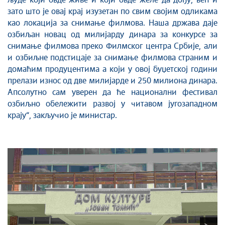
људе који овде живе и који овде желе да дођу, већ и
зато што је овај крај изузетан по свим својим одликама
као локација за снимање филмова. Наша држава даје
озбиљан новац од милијарду динара за конкурсе за
снимање филмова преко Филмског центра Србије, али
и озбиљне подстицаје за снимање филмова страним и
домаћим продуцентима а који у овој буџетској години
прелази износ од две милијарде и 250 милиона динара.
Апсолутно сам уверен да ће национални фестивал
озбиљно обележити развој у читавом југозападном
крају“, закључио је министар.