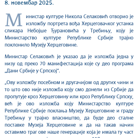
8. новембар 2025.
М
инистар културе Никола Селаковић отворио је
изложбу портрета вођа Херцеговачког устанка
сликара Небојше Ђурановића у Требињу, коју је
Министарство културе Републике Србије трајно
поклонило Музеју Херцеговине.
Министар Селаковић је указао да је изложба једна у
низу од преко 70 манифестација које су део програма
„Дани Србије у Српској“.
„Ову изложбу посебном и другачијом од других чини и
то што ово није изложба коју смо донели из Србије да
пропутује кроз Херцеговину или кроз Републику Српску,
већ је ово изложба коју Министарство културе
Републике Србије поклања Музеју Херцеговине и граду
Требињу у трајно власништво, да буде део сталне
поставке Музеја Херцеговине и да на такав начин
оставимо траг ове наше генерације која је имала ту част