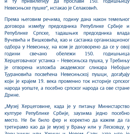
и ту привилегију да прослави 150. годишњицу
Невесињске пушке“, истакао је Селаковић.
Према његовим речима, годину дана након темељног
договора између председника Републике Србије и
Републике Српске, тадашњих председника влада
Вучевића и Вишковића, као и састанка организационог
одбора у Невесињу, на ком је договорено да се у овој
години свечано обележи 150. годишњица
Херцеговачког устанка – Невесињска пушка, у Требињу
је отворена изложба академског сликара Небојше
Ђурановића посвећена Невесињској пушци, догађају
који је крајем 19. века променио ток историје српског
народа уопште, а посебно српског народа са ове стране
Дрине.
„Музеј Херцеговине, када је у питању Министарство
културе Републике Србије, заузима једно посебно
место. Не би било фер и коректно да кажем да га
третирамо као да је музеј у Врању или у Лесковцу, у