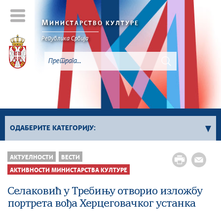
М
ИНИСТАРСТВО КУЛТУРЕ
Републикa Србијa
ОДАБЕРИТЕ КАТЕГОРИЈУ:
Активности Министарства културе
АКТУЕЛНОСТИ
ВЕСТИ
Сектор за заштиту културног наслеђа и
АКТИВНОСТИ МИНИСТАРСТВА КУЛТУРЕ
дигитализацију
Селаковић у Требињу отворио изложбу
Сектор за међународне односе и европске
портрета вођа Херцеговачког устанка
интеграције у области културе
Сектор за савремено стваралаштво