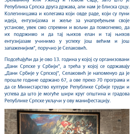
Зрењанину или Ужицу и Новом Саду, зато што је
Република Српска друга држава, али нам је блиска срцу.
Колегиницама и колегама који овде раде, који су пуни
идеја, ентузијазма и жеље за унапређењем своје
установе, увек смо спремни и вољни да помогнемо, да
их подржимо и да тај њихов елан и тај њихов
ентузијазам учинимо у успеху још већим и још
запаженијим“, поручио је Селаковић.
Подсећајући да је ово 13. година у којој су организовани
„Дани Српске у Србији“, а трећа у којој се одржавају
„Дани Србије у Српској“, Селаковић је напоменуо да је
прошле године одржано 67, а ове преко 70 програма и
да се Министарство културе Републике Србије труди и
успева да што је могуће шири круг општина и градова
Републике Српске укључи у ову манифестацију.