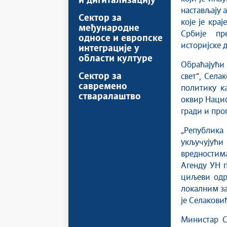
и дигитализацију
настављају 
Сектор за
које је кра
међународне
Србије пр
односе и европске
историјске 
интеграције у
области културе
Обраћајући 
Сектор за
свет“, Села
савремено
политику к
стваралаштво
оквир Нацио
гради и про
„Република
укључујући
вредностим
Агенду УН п
циљеви одрж
локалним за
је Селаковић
Министар С