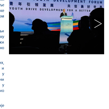
мље
ике
ом
љи
ску
ки
ено
х,
 и
 у
ни
 у
сио
је