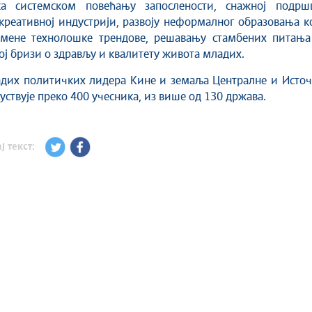
а системском повећању запослености, снажној подрш
реативној индустрији, развоју неформалног образовања к
емене технолошке трендове, решавању стамбених питања
ој бризи о здрављу и квалитету живота младих.
дих политичких лидера Кине и земаља Централне и Источ
уствује преко 400 учесника, из више од 130 држава.
ј текст: