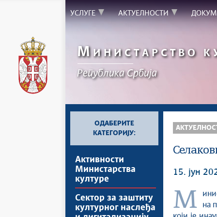
УСЛУГЕ
АКТУЕЛНОСТИ
ДОКУМ
М
ИНИСТАРСТВО К
Републикa Србијa
ОДАБЕРИТЕ
АКТУЕЛНОС
КАТЕГОРИЈУ:
Селаков
Активности
Министарства
15. јун 20
културе
Министар културе Републике Србије Никола Селаковић истакао је
Сектор за заштиту
на 
културног наслеђа
који је ина