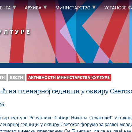
ЕНТА
АРХИВА
МИНИСТАРСТВО
УСТАНОВЕ К
УЛТУРЕ
ТИ
ВЕСТИ
АКТИВНОСТИ МИНИСТАРСТВА КУЛТУРЕ
ић на пленарној седници у оквиру Светско
26.
пленарној седници у оквиру Светског форума за развој млад
угурисао кинески председник Си Ђинпинг, да се на овај на