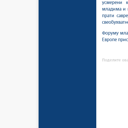
усмерени к
младима и к
прати савр
свеобухватн
Форуму мла
Европе прис
Поделите ова