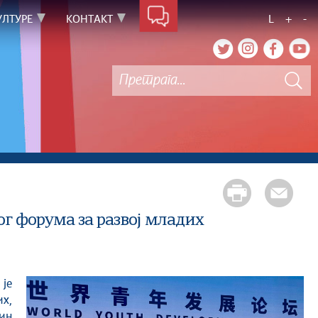
УЛТУРЕ
КОНТАКТ
L
+
-
г форума за развој младих
их,
чин