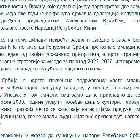
активности у Вухану које додатно јачају партнерство две зе
јем маја ове године покренула државна делегација Републ
едвођена председником Александром Вучићем, ток
државне посете Народној Републици Кини.
се на тему „Млади покрећу развој и заједно стварају бо
ковић је истакао да Република Србија препознаје омладин
ао један од својих државних приоритета, а кроз стратеш
налне стратегије за младе за период 2023–2030. истоврем
граме за младе и будућност заједно са њима.
 Србија је чврсто посвећена подржавању улоге млади
 и међународну културну сарадњу, у складу са оквиром
а Унеска. У том смислу, сматрамо да је прикладно да се
осле 2030. године укључи посебан циљ о култури. Глобал
ивог развоја често се заснивају на акцијама предузетим
једницама, где се млади људи најлакше препознају“, нагла
.
елаковић је указао да су кључни напори Републике Срби