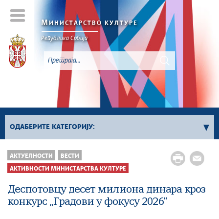
М
ИНИСТАРСТВО КУЛТУРЕ
Републикa Србијa
ОДАБЕРИТЕ КАТЕГОРИЈУ:
Активности Министарства културе
АКТУЕЛНОСТИ
ВЕСТИ
Сектор за заштиту културног наслеђа и
АКТИВНОСТИ МИНИСТАРСТВА КУЛТУРЕ
дигитализацију
Деспотовцу десет милиона динара кроз
Сектор за међународне односе и европске
конкурс „Градови у фокусу 2026“
интеграције у области културе
Сектор за савремено стваралаштво