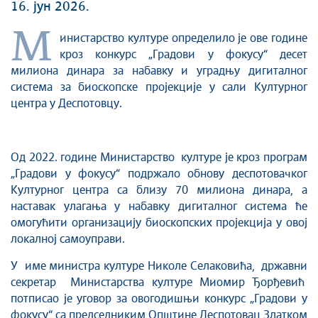
16. јун 2026.
М
инистарство културе определило је ове године
кроз конкурс „Градови у фокусу“ десет
милиона динара за набавку и уградњу дигиталног
система за биоскопске пројекције у сали Културног
центра у Деспотовцу.
Од 2022. године Министарство културе је кроз програм
„Градови у фокусу“ подржало обнову деспотовачког
Културног центра са близу 70 милиона динара, а
наставак улагања у набавку дигиталног система ће
омогућити организацију биоскопских пројекција у овој
локалној самоуправи.
У име министра културе Николе Селаковића, државни
секретар Министарства културе Миомир Ђорђевић
потписао је уговор за овогодишњи конкурс „Градови у
фокусу“ са председниким Општине Деспотовац Златком