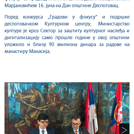
Марjановићем 16. јуна-на Дан општине Деспотовац.
Поред конкурса „Градови у фокусу“ и подршке
деспотовачком Културном центру, Министарство
културе је кроз Сектор за заштиту културног наслеђа и
дигитализацију само прошле године у овој општини
уложило и близу 90 милиона динара за радове на
манастиру Манасија.