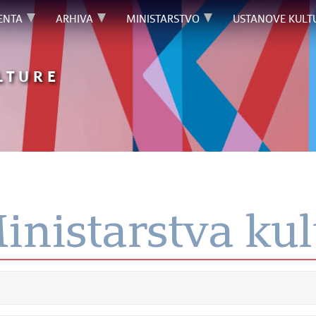
ENTA
ARHIVA
MINISTARSTVO
USTANOVE KULT
LTURE
nistarstva kul