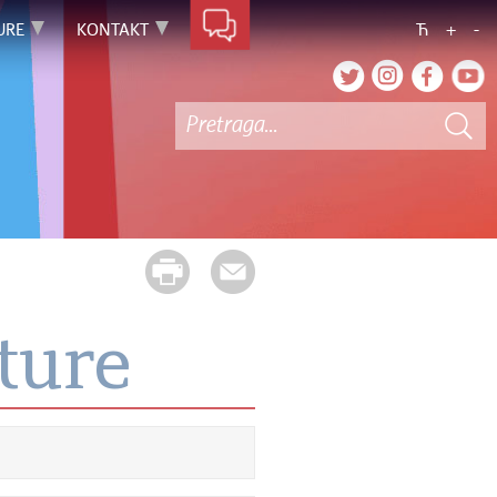
URE
KONTAKT
Ћ
+
-
ture