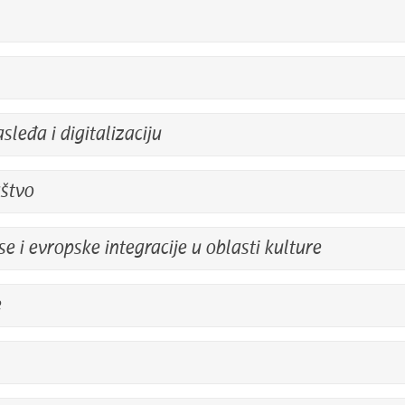
sleđa i digitalizaciju
aštvo
i evropske integracije u oblasti kulture
e