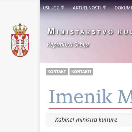
USLUGE
AKTUELNOSTI
DOKUM
M
INISTARSTVO KU
Republika Srbija
KONTAKT
KONTAKTI
Imenik Mi
Kabinet ministra kulture