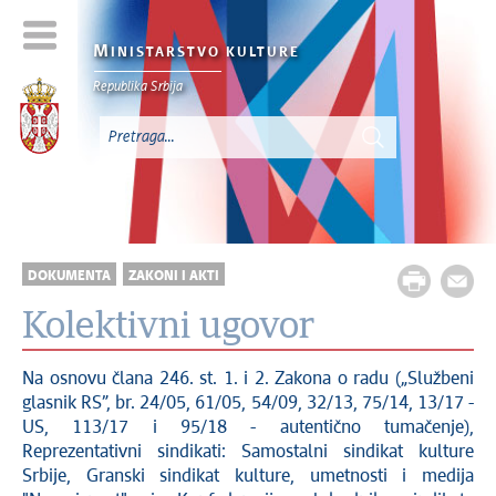
M
INISTARSTVO KULTURE
Republika Srbija
DOKUMENTA
ZAKONI I AKTI
Kolektivni ugovor
Na osnovu člana 246. st. 1. i 2. Zakona o radu („Službeni
glasnik RS”, br. 24/05, 61/05, 54/09, 32/13, 75/14, 13/17 -
US, 113/17 i 95/18 - autentično tumačenje),
Reprezentativni sindikati: Samostalni sindikat kulture
Srbije, Granski sindikat kulture, umetnosti i medija