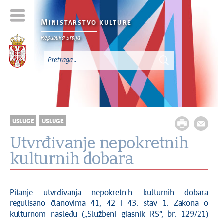
M
INISTARSTVO KULTURE
Republika Srbija
USLUGE
USLUGE
Utvrđivanje nepokretnih
kulturnih dobara
Pitanje utvrđivanja nepokretnih kulturnih dobara
regulisano članovima 41, 42 i 43. stav 1. Zakona o
kulturnom nasleđu („Službeni glasnik RS“, br. 129/21)