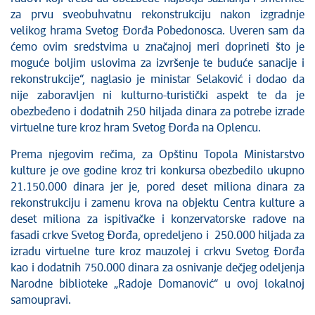
za prvu sveobuhvatnu rekonstrukciju nakon izgradnje
velikog hrama Svetog Đorđa Pobedonosca. Uveren sam da
ćemo ovim sredstvima u značajnoj meri doprineti što je
moguće boljim uslovima za izvršenje te buduće sanacije i
rekonstrukcije“, naglasio je ministar Selaković i dodao da
nije zaboravljen ni kulturno-turistički aspekt te da je
obezbeđeno i dodatnih 250 hiljada dinara za potrebe izrade
virtuelne ture kroz hram Svetog Đorđa na Oplencu.
Prema njegovim rečima, za Opštinu Topola Ministarstvo
kulture je ove godine kroz tri konkursa obezbedilo ukupno
21.150.000 dinara jer je, pored deset miliona dinara za
rekonstrukciju i zamenu krova na objektu Centra kulture a
deset miliona za ispitivačke i konzervatorske radove na
fasadi crkve Svetog Đorđa, opredeljeno i 250.000 hiljada za
izradu virtuelne ture kroz mauzolej i crkvu Svetog Đorđa
kao i dodatnih 750.000 dinara za osnivanje dečjeg odeljenja
Narodne biblioteke „Radoje Domanović“ u ovoj lokalnoj
samoupravi.