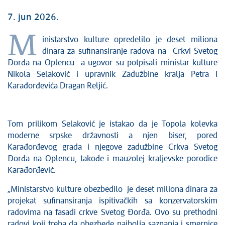
7. jun 2026.
M
inistarstvo kulture opredelilo je deset miliona
dinara za sufinansiranje radova na Crkvi Svetog
Đorđa na Oplencu a ugovor su potpisali ministar kulture
Nikola Selaković i upravnik Zadužbine kralja Petra I
Karađorđevića Dragan Reljić.
Tom prilikom Selaković je istakao da je Topola kolevka
moderne srpske državnosti a njen biser, pored
Karađorđevog grada i njegove zadužbine Crkva Svetog
Đorđa na Oplencu, takođe i mauzolej kraljevske porodice
Karađorđević.
„Ministarstvo kulture obezbedilo je deset miliona dinara za
projekat sufinansiranja ispitivačkih sa konzervatorskim
radovima na fasadi crkve Svetog Đorđa. Ovo su prethodni
radovi koji treba da obezbede najbolja saznanja i smernice