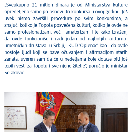
„Sveukupno 21 milion dinara je od Ministarstva kulture
opredeljeno samo po osnovu tri konkursa u ovoj godini. Još
uvek nismo završili procedure po svim konkursima, a
znajući koliko je Topola posvećena kulturi, koliko je ovde ne
samo profesionalizam, već i amaterizam i te kako izražen,
da ovde funkcioniše i radi jedan od najboljih kulturno-
umetničkih društava u Srbiji, KUD 'Oplenac' kao i da ovde
postoje ljudi koji se bave očuvanjem i afirmacijom starih
zanata, uveren sam da će u nedeljama koje dolaze biti još
lepih vesti za Topolu i sve njene žitelje“, poručio je ministar
Selaković.