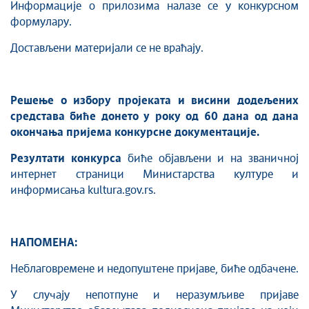
Информације о прилозима налазе се у конкурсном
формулару.
Достављени материјали се не враћају.
Решење о избору пројеката и висини додељених
средстава биће донето у року од 60 дана од дана
окончања пријема конкурсне документације.
Резултати конкурса
биће објављени и на званичној
интернет страници Министарства културе и
информисања kultura.gov.rs.
НАПОМЕНА:
Неблаговремене и недопуштене пријаве, биће одбачене.
У случају непотпуне и неразумљиве пријаве