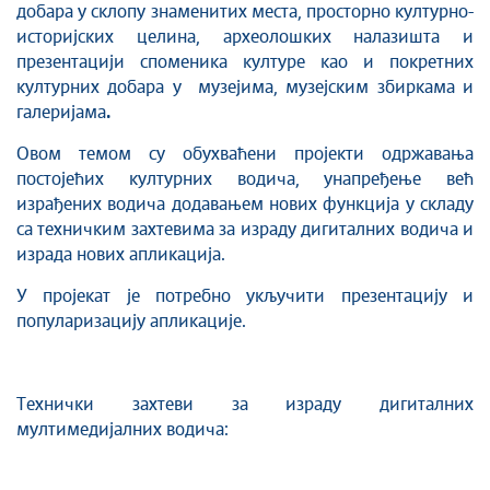
добара у склопу знаменитих места, просторно културно-
историјских целина, археолошких налазишта и
презентацији споменика културе као и покретних
културних добара у музејима, музејским збиркама и
галеријама
.
Овом темом су обухваћени пројекти одржавања
постојећих културних водича, унапређење већ
израђених водича додавањем нових функција у складу
са техничким захтевима за израду дигиталних водича и
израда нових апликација.
У пројекат је потребно укључити презентацију и
популаризацију апликације.
Технички захтеви за израду дигиталних
мултимедијалних водича: