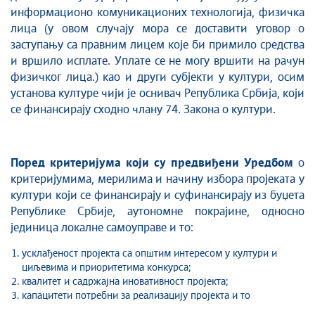
информационо комуникационих технологија, физичка
лица (у овом случају мора се доставити уговор о
заступању са правним лицем које би примило средства
и вршило исплате. Уплате се не могу вршити на рачун
физичког лица.) као и други субјекти у култури, осим
установа културе чији је оснивач Република Србија, који
се финансирају сходно члану 74. Закона о култури.
Поред критеријума
који су предвиђени Уредбом
о
критеријумима, мерилима и начину избора пројеката у
култури који се финансирају и суфинансирају из буџета
Републике Србије, аутономне покрајине, односно
јединица локалне самоуправе и то:
усклађеност пројекта са општим интересом у култури и
циљевима и приоритетима конкурса;
квалитет и садржајна иновативност пројекта;
капацитети потребни за реализацију пројекта и то