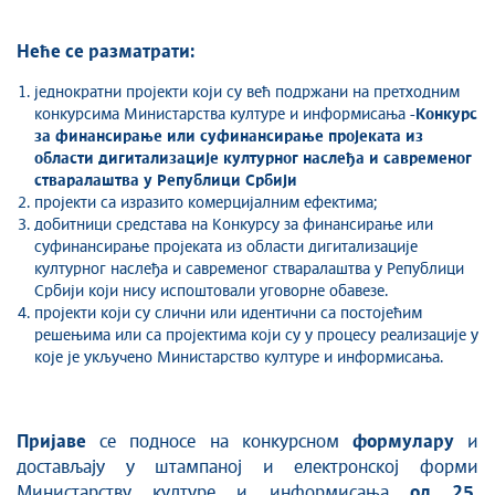
Неће се разматрати:
једнократни пројекти који су већ подржани на претходним
конкурсима Министарства културе и информисања -
Конкурс
за финансирање или суфинансирање проjеката из
области дигитализације културног наслеђа и савременог
стваралаштва у Републици Србиjи
пројекти са изразито комерцијалним ефектима;
добитници средстава на Конкурсу за финансирање или
суфинансирање проjеката из области дигитализације
културног наслеђа и савременог стваралаштва у Републици
Србиjи који нису испоштовали уговорне обавезе.
пројекти који су слични или идентични са постојећим
решењима или са пројектима који су у процесу реализације у
које је укључено Министарство културе и информисања.
Пријаве
се подносе на конкурсном
формулару
и
достављају у штампаној и електронској форми
Министарству културе и информисања
од
2
5
.