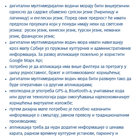
дигитални мултимедијални водичи морају бити вишејезични
односно да садрже обавезно српски језик (ћирилицу и
латиницу) и енглески језик. Поред ових предност ће имати
предлози пројеката који у понуди имају неки од светских
језика: руски језик, кинески језик, турски језик, немачки
језик, француски језик;
дигитални мултимедијални водич мора имати навигацију
кроз мапу Србије уз пружање културних и административних
информација. За развој апликације пожељно је користити
Google Maps Api;
потребно је да апликација има више филтера за претрагу у
циљу једноставног, бржег и оптимизованог коришћења;
дигитални мултимедијални водич мора бити развијен тако да
буде оперативан са другим апликацијама;
неопходна је употреба GPS-а, Bluetooth-а, учитавање кода
или других технологија ради омогућавања најекономичнијег
коришћења виртуалне изложбе;
путем дизајна мапе потребно је посебно назначити
информације о смештају, јавном превозу и традиционалним
производима;
апликација треба да нуди додатне информације о ценама
карата, радном времену културне установе, паркингу и