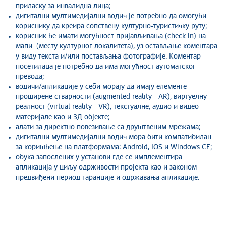
приласку за инвалидна лица;
дигитални мултимедијални водич је потребно да омогући
кориснику да креира сопствену културно-туристичку руту;
корисник ће имати могућност пријављивања (check in) на
мапи (месту културног локалитета), уз остављање коментара
у виду текста и/или постављања фотографије. Коментар
посетилаца је потребно да има могућност аутоматског
превода;
водичи/апликације у себи морају да имају елементе
проширене стварности (augmented reality - АR), виртуелну
реалност (virtual reality - VR), текстуалне, аудио и видео
материјале као и 3Д објекте;
алати за директно повезивање са друштвеним мрежама;
дигитални мултимедијални водич мора бити компатибилан
за коришћење на платформама: Android, IOS и Windows CE;
обука запослених у установи где се имплементира
апликација у циљу одрживости пројекта као и законом
предвиђени период гаранције и одржавања апликације.