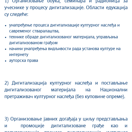
1) Организовање обука, семинара и радионица за
учеснике у процесу дигитализације. Области едукација
су следеће:
унапређење процеса дигитализације културног наслеђа и
савременог стваралаштва,
технике обраде дигитализованог материјала, управљања
дигитализованом грађом
начини унапређења видљивости рада установа културе на
интернету
ауторска права
2) Дигитализација културног наслеђа и постављање
дигитализованог материјала на Национални
претраживач културног наслеђа (без куповине опреме).
3) Организовање јавних догађаја у циљу представљања
и промоције дигитализоване грађе као и