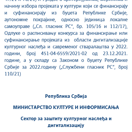
начину избора пројеката у култури који се финансирају
и суфинансирају из буџета Републике Србије,
aутономне покрајине, односно јединица локалне
самоуправе („Сл. гласник РС“, бр. 105/16 и 112/17),
Одлуке о расписивању конкурса за финансирање или
суфинансирање пројеката из области дигитализације
културног наслеђа и савременог стваралаштва у 2022.
години, број 451-04-6559/2021-02 од 23.12.2021.
године, а у складу са Законом о буџету Републике
Србије за 2022.годину („Службени гласник РС“, број
110/21)
Република Србија
МИНИСТАРСТВО КУЛТУРЕ И ИНФОРМИСАЊА
Сектор за заштиту културног наслеђа и
дигитализацију