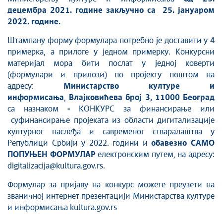
децембра 202
1
. године закључно са
2
5
.
јануаром
202
2
. године.
Штампану форму формулара потребно је доставити у 4
примерка, а прилоге у једном примерку. Конкурсни
материјал мора бити послат у једној коверти
(формулари и прилози) по пројекту поштом на
адресу:
Министарство културе и
информисања
,
Влајковићева број 3, 11000 Београд
са назнаком
-
КОНКУРС за финансирање или
суфинансирање проjеката из области дигитализације
културног наслеђа и савременог стваралаштва у
Републици Србиjи у 2022. години и
обавезно САМО
ПОПУЊЕН ФОРМУЛАР
електронским путем, на адресу:
digitalizacija@kultura.gov.rs.
Формулар за пријаву на конкурс можете преузети на
званичној интернет презентацији Министарства културе
и информисања kultura.gov.rs