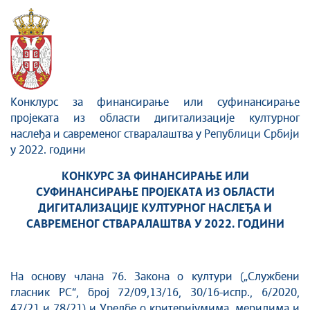
Сектор за дигитализацију културног наслеђа и
савременог стваралаштва
Конклурс за финансирање или суфинансирање
проjеката из области дигитализације културног
наслеђа и савременог стваралаштва у Републици Србиjи
у 2022. години
КОНКУРС ЗА ФИНАНСИРАЊЕ ИЛИ
СУФИНАНСИРАЊЕ ПРОJЕКАТА ИЗ ОБЛАСТИ
ДИГИТАЛИЗАЦИЈЕ КУЛТУРНОГ НАСЛЕЂА И
САВРЕМЕНОГ СТВАРАЛАШТВА У 2022. ГОДИНИ
На основу члана 76. Закона о култури („Службени
гласник РС“, број 72/09,13/16, 30/16-испр., 6/2020,
47/21 и 78/21) и Уредбe о критеријумима, мерилима и