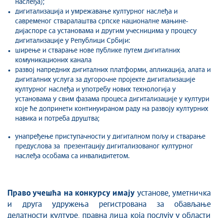
наслеђа);
дигитализација и умрежавање културног наслеђа и
савременог стваралаштва српске националне мањине-
дијаспоре са установама и другим учесницима у процесу
дигитализације у Републици Србији:
ширење и стварање нове публике путем дигиталних
комуникационих канала
развој напредних дигиталних платформи, апликација, алата и
дигиталних услуга за дугорочне пројекте дигитализације
културног наслеђа и употребу нових технологија у
установама у свим фазама процеса дигитализације у култури
које ће допринети континуираном раду на развоју културних
навика и потреба друштва;
унапређење приступачности у дигиталном пољу и стварање
предуслова за презентацију дигитализованог културног
наслеђа особама са инвалидитетом.
Право учешћа на конкурсу имаjу
установе, уметничка
и друга удружења регистрована за обављање
делатности културе, правна лица која послују у области