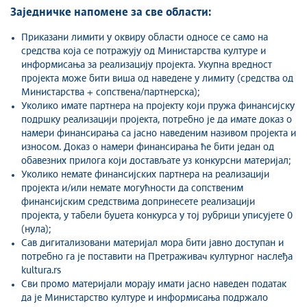
Заједничке напомене за
све
области:
Приказани лимити у оквиру области односе се само на
средства која се потражују од Министарства културе и
информисања за реализацију пројекта. Укупна вредност
пројекта може бити виша од наведене у лимиту (средства од
Министарства + сопствена/партнерска);
Уколико имате партнера на пројекту који пружа финансијску
подршку реализацији пројекта, потребно је да имате доказ о
намери финансирања са јасно наведеним називом пројекта и
износом. Доказ о намери финансирања ће бити један од
обавезних прилога који достављате уз конкурсни материјал;
Уколико немате финансијских партнера на реализацији
пројекта и/или немате могућности да сопственим
финансијским средствима допринесете реализацији
пројекта, у табели буџета конкурса у тој рубрици уписујете 0
(нула);
Сав дигитализовани материјал мора бити јавно доступан и
потребно га је поставити на Претраживач културног наслеђа
kultura.rs
Сви промо материјали морају имати јасно наведен податак
да је Министарство културе и информисања подржало