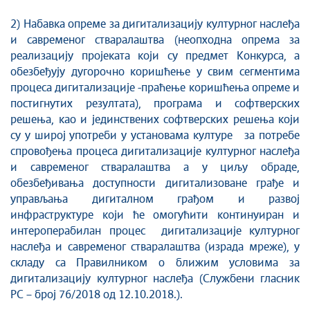
2) Набавка опреме за дигитализацију културног наслеђа
и савременог стваралаштва (неопходна опрема за
реализацију пројеката који су предмет Конкурса, а
обезбеђују дугорочно коришћење у свим сегментима
процеса дигитализације -праћење коришћења опреме и
постигнутих резултата), програма и софтверских
решења, као и јединствених софтверских решења који
су у широј употреби у установама културе за потребе
спровођења процеса дигитализације културног наслеђа
и савременог стваралаштва а у циљу обраде,
обезбеђивања доступности дигитализоване грађе и
управљања дигиталном грађом и развој
инфраструктуре који ће омогућити континуиран и
интероперабилан процес дигитализације културног
наслеђа и савременог стваралаштва (израда мреже), у
складу са Правилником о ближим условима за
дигитализацију културног наслеђа (Службени гласник
РС – број 76/2018 од 12.10.2018.).