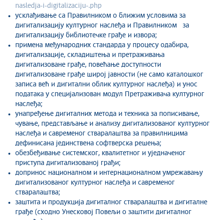
nasledja-i-digitalizaciju-.php
усклађивање са Правилником о ближим условима за
дигитализацију културног наслеђа и Правилником за
дигитализацију библиотечке грађе и извора;
примена међународних стандарда у процесу одабира,
дигитализације, складиштења и претраживања
дигитализоване грађе, повећање доступности
дигитализоване грађе широј јавности (не само каталошког
записа већ и дигитални облик културног наслеђа) и унос
података у специјализован модул Претраживача културног
наслеђа;
унапређење дигиталних метода и техника за пописивање,
чување, представљање и анализу дигитализованог културног
наслеђа и савременог стваралаштва за правилницима
дефинисана јединствена софтверска решења;
обезбеђивање системског, квалитетног и уједначеног
приступа дигитализованој грађи;
допринос националном и интернационалном умрежавању
дигитализованог културног наслеђа и савременог
стваралаштва;
заштита и продукција дигиталног стваралаштва и дигиталне
грађе (сходно Унесковој Повељи о заштити дигиталног