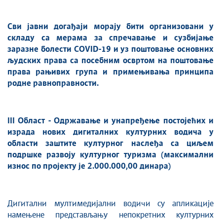
Сви јавни догађаји морају бити организовани у
складу са мерама за спречавање и сузбијање
заразне болести COVID-19 и
уз поштовање основних
људских права са посебним освртом на поштовање
права рањивих група и примењивања принципа
родне равноправности.
III
Област - Одржавање и унапређење постојећих и
израда нових дигиталних културних водича у
области заштите културног наслеђа са циљем
подршке развоју културног туризма (
максимални
износ
по
пројект
у
је
2.000.000,00 динара)
Дигитални мултимедијални водичи су апликације
намењене представљању непокретних културних