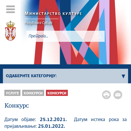
М
ИНИСТАРСТВО КУЛТУРЕ
Републикa Србијa
ОДАБЕРИТЕ КАТЕГОРИЈУ:
Сви конкурси
УСЛУГЕ
КОНКУРСИ
КОНКУРСИ
Сектор за културно наслеђе
Конкурс
Сектор за савремено стваралаштво и
креативне индустрије
Датум објаве:
25.12.2021.
Датум истека рока за
Сектор за међународне односе и европске
пријављивање:
25.01.2022.
интеграције у области културе