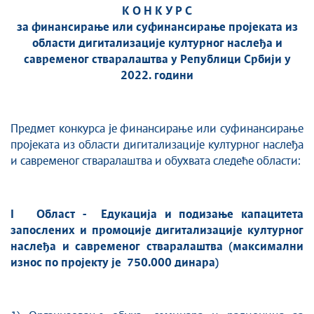
К О Н К У Р С
за финансирање или суфинансирање проjеката из
области дигитализације културног наслеђа и
савременог стваралаштва у Републици Србиjи у
2022. години
Предмет конкурса jе финансирање или суфинансирање
пројеката из области дигитализације културног наслеђа
и савременог стваралаштва и обухвата следеће области:
I
Област
-
Едукациј
а
и подизање капацитета
запослених и промоције дигитализације културног
наслеђа и савременог стваралаштва
(максимални
износ
по
пројект
у
је 750.000 динара)