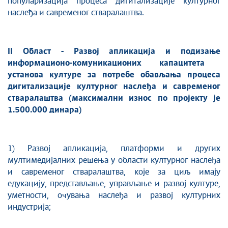
популаризација процеса дигитализације културног
наслеђа и савременог стваралаштва.
II
Област
- Развој апликација и подизањ
е
информационо-комуникационих капацитета
установа културе
за потребе обављања процеса
дигитализације културног наслеђа и савременог
стваралаштва (максимални износ
по
пројект
у
је
1.500.000 динара)
1) Развој апликација, платформи и других
мултимедијалних решења у области културног наслеђа
и савременог стваралаштва, које за циљ имају
едукацију, представљање, управљање и развој културе,
уметности, очувања наслеђа и развој културних
индустрија;