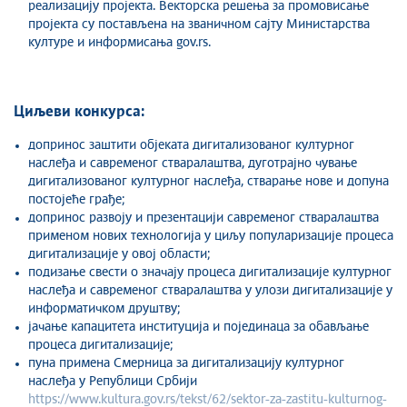
реализацију пројекта. Векторска решења за промовисање
пројекта су постављена на званичном сајту Министарства
културе и информисања gov.rs.
Циљеви конкурса:
допринос заштити објеката дигитализованог културног
наслеђа и савременог стваралаштва, дуготрајно чување
дигитализованог културног наслеђа, стварање нове и допуна
постојеће грађе;
допринос развоју и презентацији савременог стваралаштва
применом нових технологија у циљу популаризације процеса
дигитализације у овој области;
подизање свести о значају процеса дигитализације културног
наслеђа и савременог стваралаштва у улози дигитализације у
информатичком друштву;
јачање капацитета институција и појединаца за обављање
процеса дигитализације;
пуна примена Смерница за дигитализацију културног
наслеђа у Републици Србији
https://www.kultura.gov.rs/tekst/62/sektor-za-zastitu-kulturnog-