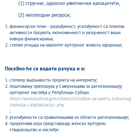
(1) стручни, односно уметнички капацитети,
(2) неопходни ресурси;
финансијски план - разрађеност, усклађеност са планом
активности пројекта, економичност и укљученост више
извора финансирања;
степен утицаја на квалитет културног живота заједнице;
Посебно ће се водити рачуна и о:
степену видљивости пројекта на интернету;
поштовању препорука у Смерницама за дигитализацију
културног наслеђа у Републици Србији
https://www.kultura.gov.rs/tekst/62/sektor-za-zastitu-kulturnog-
nasledja-i-digitalizaciju-.php
;
усклађености са правилницима из области дигитализације;
пројектима који представљају женско културно
стваралаштво и наслеђе.