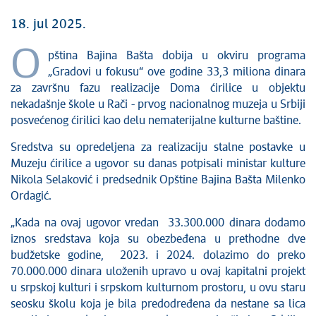
18. jul 2025.
O
pština Bajina Bašta dobija u okviru programa
„Gradovi u fokusu“ ove godine 33,3 miliona dinara
za završnu fazu realizacije Doma ćirilice u objektu
nekadašnje škole u Rači - prvog nacionalnog muzeja u Srbiji
posvećenog ćirilici kao delu nematerijalne kulturne baštine.
Sredstva su opredeljena za realizaciju stalne postavke u
Muzeju ćirilice a ugovor su danas potpisali ministar kulture
Nikola Selaković i predsednik Opštine Bajina Bašta Milenko
Ordagić.
„Kada na ovaj ugovor vredan 33.300.000 dinara dodamo
iznos sredstava koja su obezbeđena u prethodne dve
budžetske godine, 2023. i 2024. dolazimo do preko
70.000.000 dinara uloženih upravo u ovaj kapitalni projekt
u srpskoj kulturi i srpskom kulturnom prostoru, u ovu staru
seosku školu koja je bila predodređena da nestane sa lica