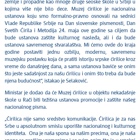
zemlje i propadne kao mnoge druge seoske škole u Srbiji u
kojima više nije bilo dece. Muzej ćirilice je nacionalna
ustanova koju smo formalno-pravno osnovali na sednici
Vlade Republike Srbije na Dan slovenske pismenosti, Dan
Svetih Ćirila i Metodija 24. maja ove godine sa ciljem da
bude ustanova zaštite kulturnog nasleđa, ali i da bude
ustanova savremenog stvaralaštva. Mi ćemo ovde do kraja
godine postaviti jednu ozbilju, modernu, savremenu
muzejsku postavku koja će pratiti istoriju srpske ćirilice kroz
vreme do današnjeg dana, a sama ustanova baviće se onim
što jeste sadašnjost za našu ćirilicu i onim što treba da bude
njena budućnost“, istakao je Selaković.
Ministar je dodao da će Muzej ćirilice u objektu nekadašnje
škole u Rači biti težišna ustanova promocije i zaštite našeg
nacionalnog pisma.
„Ćirilica nije samo sredstvo komunikacije. Ćirilica je za nas
Srbe u apsolutnom smislu uporište nacionalnog i kulturnog
identiteta. Ona je naša spona sa našim precima, ona je naša