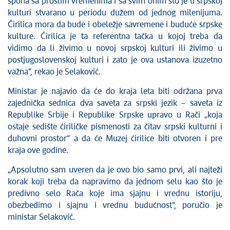
spona sa prošlim vremenima i sa svim onim što je u srpskoj
kulturi stvarano u periodu dužem od jednog milenijuma.
Ćirilica mora da bude i obeležje savremene i buduće srpske
kulture. Ćirilica je ta referentna tačka u kojoj treba da
vidimo da li živimo u novoj srpskoj kulturi ili živimo u
postjugoslovenskoj kulturi i zato je ova ustanova izuzetno
važna“, rekao je Selaković.
Ministar je najavio da će do kraja leta biti održana prva
zajednička sednica dva saveta za srpski jezik – saveta iz
Republike Srbije i Republike Srpske upravo u Rači „koja
ostaje sedište ćiriličke pismenosti za čitav srpski kulturni i
duhovni prostor“ a da će Muzej ćirilice biti otvoren i pre
kraja ove godine.
„Apsolutno sam uveren da je ovo bio samo prvi, ali najteži
korak koji treba da napravimo da jednom selu kao što je
predivno selo Rača koje ima sjajnu i vrednu istoriju,
obezbedimo i sjajnu i vrednu budućnost“, poručio je
ministar Selaković.