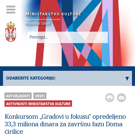
M
INISTARSTVO KULTURE
Republika Srbija
ODABERITE KATEGORIJU:
Aktivnosti Ministarstva kulture
AKTUELNOSTI
VESTI
Sektor za zaštitu kulturnog nasleđa i
AKTIVNOSTI MINISTARSTVA KULTURE
digitalizaciju
Konkursom „Gradovi u fokusu“ opredeljeno
Sektor za međunarodne odnose i evropske
33,3 miliona dinara za završnu fazu Doma
integracije u oblasti kulture
ćirilice
Sektor za savremeno stvaralaštvo