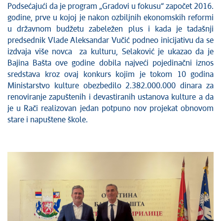
Podsećajući da je program „Gradovi u fokusu“ započet 2016.
godine, prve u kojoj je nakon ozbiljnih ekonomskih reformi
u državnom budžetu zabeležen plus i kada je tadašnji
predsednik Vlade Aleksandar Vučić podneo inicijativu da se
izdvaja više novca za kulturu, Selaković je ukazao da je
Bajina Bašta ove godine dobila najveći pojedinačni iznos
sredstava kroz ovaj konkurs kojim je tokom 10 godina
Ministarstvo kulture obezbedilo 2.382.000.000 dinara za
renoviranje zapuštenih i devastiranih ustanova kulture a da
je u Rači realizovan jedan potpuno nov projekat obnovom
stare i napuštene škole.